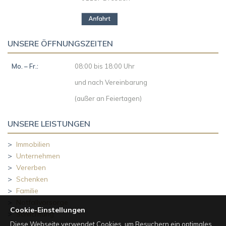
UNSERE ÖFFNUNGSZEITEN
Mo. – Fr.:
08:00 bis 18:00 Uhr
und nach Vereinbarung
(außer an Feiertagen)
UNSERE LEISTUNGEN
>
Immobilien
>
Unternehmen
>
Vererben
>
Schenken
>
Familie
>
Notfallvorsorge
Cookie-Einstellungen
>
Schlichtung
Diese Webseite verwendet Cookies, um Besuchern ein optimales